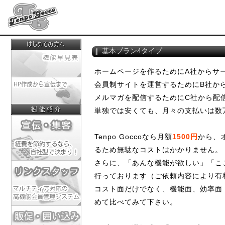
基本プラン4タイプ
ホームページを作るためにA社からサ
会員制サイトを運営するためにB社か
メルマガを配信するためにC社から配
単独では安くても、月々の支払いは数
Tenpo Goccoなら月額
1500円
から、
るため無駄なコストはかかりません。
さらに、「あんな機能が欲しい」「こ
行っております（ご依頼内容により有
コスト面だけでなく、機能面、効率面
めて比べてみて下さい。