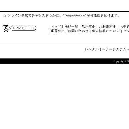
オンライン事業でチャンスをつかむ。"TenpoGocco"が可能性を広げます。
|
トップ
|
機能一覧
|
活用事例
|
ご利用料金
|
お申
|
運営会社
|
お問い合わせ
|
個人情報について
|
ビ
レンタルオーナーシステム
Copyright 